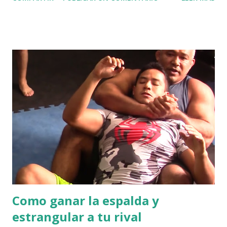
kg podemos realizar esta finalización. Veamos el video:
Fuente: https://youtu.be/9fX7949oSgk Aquí veamos otras
variantes: Ahora también podremos hacer una variante de
palanca de brazo desde la posición de 100 kilos: El maestro
brasilero Marcos Moreno ha sido peleador de MMA en las
épocas antiguas, cuando se llamaba Vale Todo y también ha
sido múltiples veces campeón de jiu jitsu brasilero.
Como ganar la espalda y
estrangular a tu rival