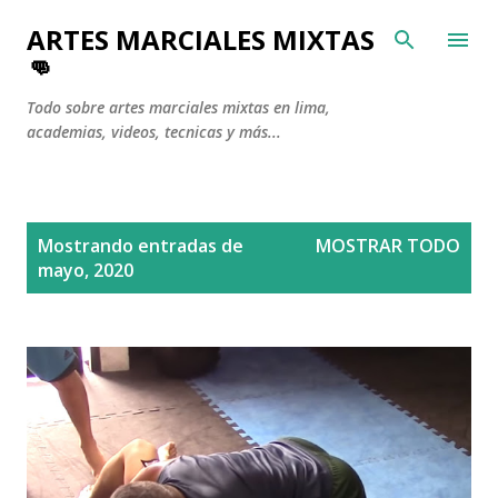
Ir al contenido principal
ARTES MARCIALES MIXTAS
👊
Todo sobre artes marciales mixtas en lima,
academias, videos, tecnicas y más...
E
Mostrando entradas de
MOSTRAR TODO
n
mayo, 2020
t
r
a
d
a
s