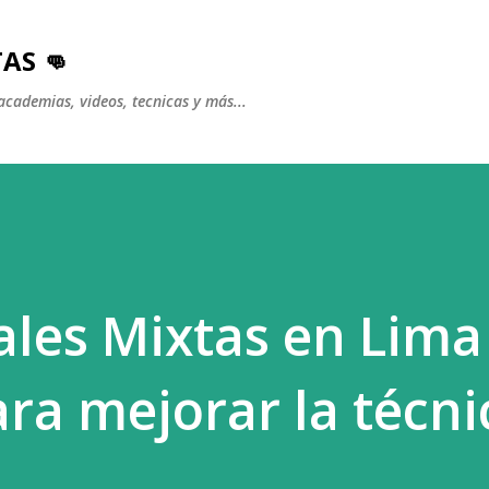
Ir al contenido principal
AS 👊
academias, videos, tecnicas y más...
ales Mixtas en Lima 
ara mejorar la técni